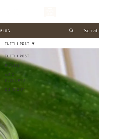
Iscriviti
BLOG
Tutti i post
Tutti i post
RICETTE
AMICI
DELL'ORTO
CURIOSITÀ'