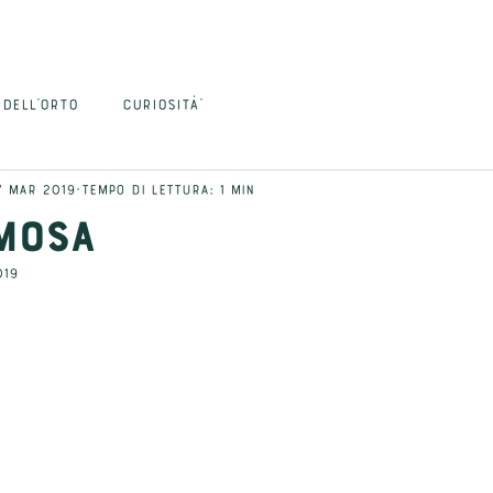
HOME
ORDINA
BLOG
CONTATTI
 DELL'ORTO
CURIOSITÀ'
7 mar 2019
Tempo di lettura: 1 min
MOSA
019