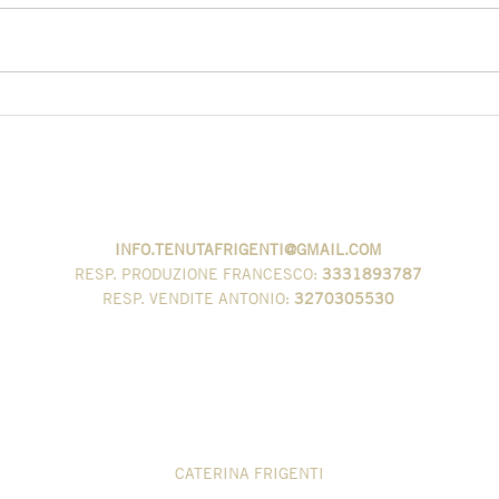
Mela
'COCUZZA' - COME
CUCINARLA
VIA SERVETELLE
SAN VALENTINO TORIO - SA
INFO.TENUTAFRIGENTI@GMAIL.COM
RESP. PRODUZIONE
FRANCESCO:
3331893787
RESP. VENDITE ANTONIO:
3270305530
AZIENDA AGRICOLA FRIGENTI FRANCESCO
P.IVA 05623050654
© 2017 TENUTA FRIGENTI
DIREZIONE CREATIVA E MARKETING A CURA DI
CATERINA FRIGENTI