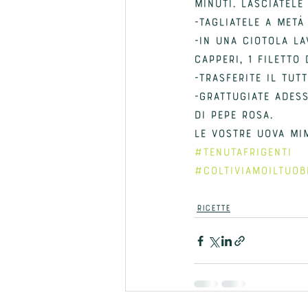
minUTI. lasciatele
-Tagliatele a metà
-In una ciotolA la
capperi, 1 FILETTO
-Trasferite il tut
-Grattugiate adess
di pepe rosa.
Le vostre uova mi
#TENUTAFRIGENTI
#COLTIVIAMOILTUOB
RICETTE