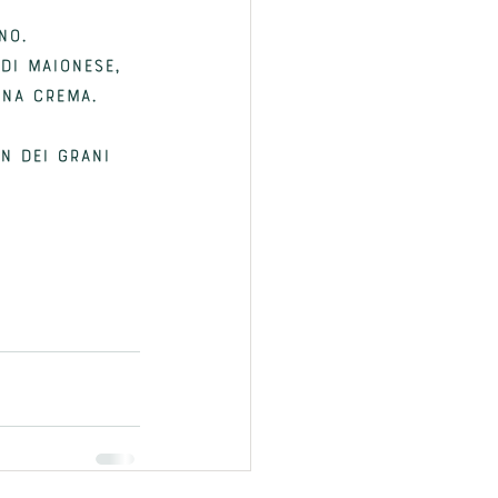
no.
DI maionese, 
una crema.
n dei grani 