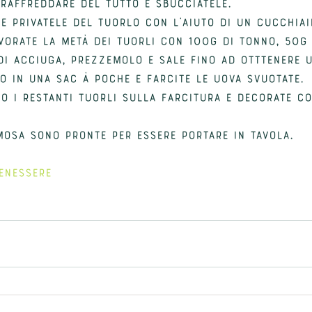
 raffreddare del tutto E sbucciatele.
 e privatele del tuorlo con l'aiuto di un cucchiai
vorate la metà dei tuorli con 100G DI tonno, 50G 
 DI acciuga, prezzemolo e sale fino ad otttenere 
to in una sac à poche e farcite le uova svuotate.
o i restanti tuorli sulla farcitura E Decorate co
mosa sono pronte per essere portare in tavola.
ENESSERE