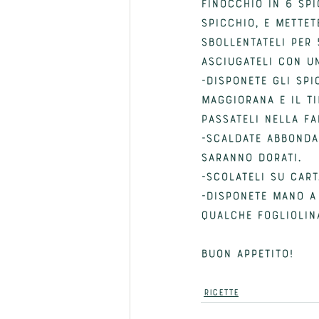
finocchio in 6 spi
spicchio, e mettet
Sbollentateli per 
asciugateli con u
-Disponete gli spi
maggiorana e il ti
passateli nella fa
-Scaldate abbondan
saranno dorati. 
-Scolateli su cart
-Disponete mano a 
qualche fogliolina
BUON APPETITO!
RICETTE