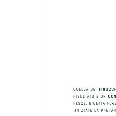
Quella dei 
finocch
risultato è un 
con
pesce. ricetta fla
-Iniziate la prepa