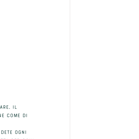
are. Il 
ne come di 
idete ogni 