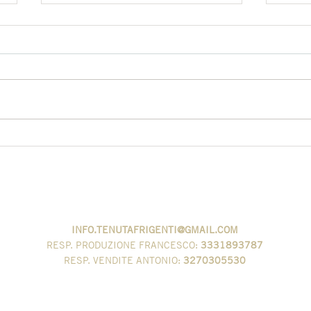
Mela
'COCUZZA' - COME
CUCINARLA
VIA SERVETELLE
SAN VALENTINO TORIO - SA
INFO.TENUTAFRIGENTI@GMAIL.COM
RESP. PRODUZIONE
FRANCESCO:
3331893787
RESP. VENDITE ANTONIO:
3270305530
AZIENDA AGRICOLA FRIGENTI FRANCESCO
P.IVA 05623050654