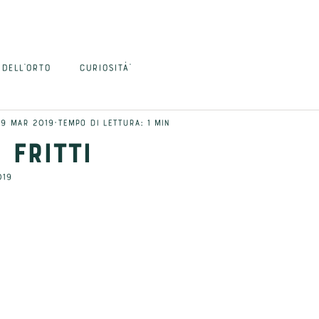
HOME
ORDINA
BLOG
CONTATTI
 DELL'ORTO
CURIOSITÀ'
19 mar 2019
Tempo di lettura: 1 min
 fritti
019