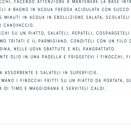
cchi, facendo attenzione a mantenere la base inta
eli a bagno in acqua fredda acidulata con succo 
5 minuti in acqua in ebollizione salata, scolateli
n canovaccio.
cchi su un piatto, salateli, pepateli, cospargeteli
mo tritati e il parmigiano. Conditeli con un filo d
rina, nelle uova sbattute e nel pangrattato. 
te olio in una padella e friggetevi i finocchi, f
a assorbente e salateli in superficie. 
mano i finocchi fritti su un piatto da portata, g
 di timo e maggiorana e serviteli caldi.