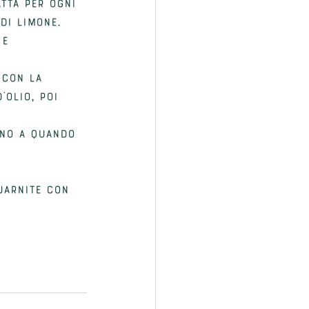
tta per ogni 
di limone. 
 e 
 con la 
’olio, poi 
ino a quando 
uarnite con 