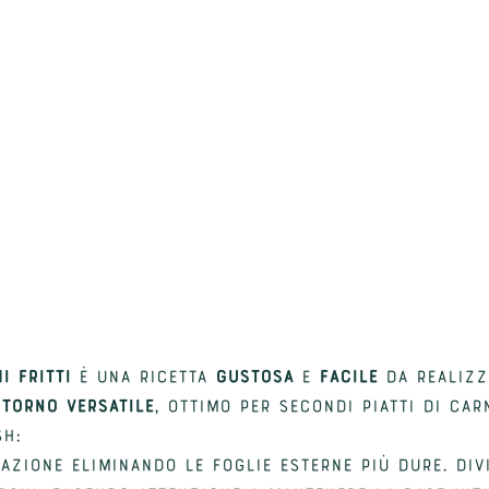
i fritti
 è una ricetta 
gustosa
 e 
facile
 da realizz
torno versatile
, ottimo per secondi piatti di car
sh:
razione eliminando le foglie esterne più dure. Div