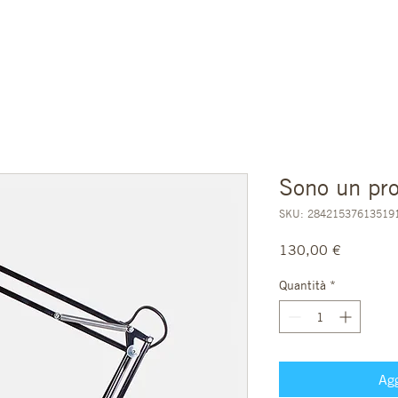
HOME
ORDINA
BLOG
CONTATTI
Sono un pro
SKU: 28421537613519
Prezzo
130,00 €
Quantità
*
Agg