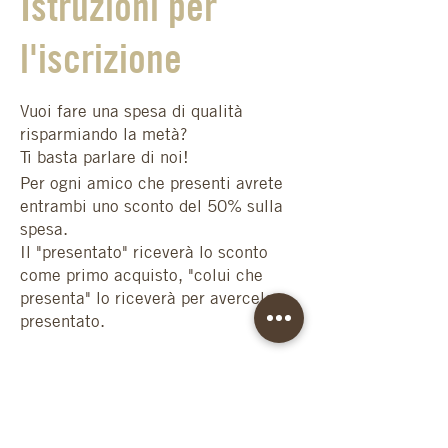
Istruzioni per
l'iscrizione
Vuoi fare una spesa di qualità
risparmiando la metà?
Ti basta parlare di noi!
Per ogni amico che presenti avrete
entrambi uno sconto del 50% sulla
spesa.
Il "presentato" riceverà lo sconto
come primo acquisto, "colui che
presenta" lo riceverà per avercelo
presentato.
Il REGOLAMENTO è semplice:
- Presenta tutti gli amici che vuoi
condividi se ti
- Ognuno con un indirizzo di
spedizione diverso
- Il primo a ricevere lo sconto del