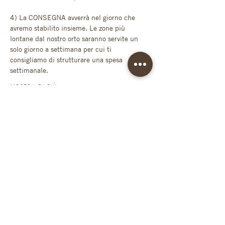
4) La CONSEGNA avverrà nel giorno che 
avremo stabilito insieme. Le zone più 
lontane dal nostro orto saranno servite un 
solo giorno a settimana per cui ti 
consigliamo di strutturare una spesa 
settimanale. 
Mostra di più
SCARICA APP
condividi se ti
piace!