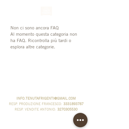
Non ci sono ancora FAQ
Al momento questa categoria non
ha FAQ. Ricontrolla più tardi o
esplora altre categorie.
VIA SERVETELLE
SAN VALENTINO TORIO - SA
INFO.TENUTAFRIGENTI@GMAIL.COM
RESP. PRODUZIONE
FRANCESCO:
3331893787
RESP. VENDITE ANTONIO:
3270305530
AZIENDA AGRICOLA FRIGENTI FRANCESCO
P.IVA
05623050654